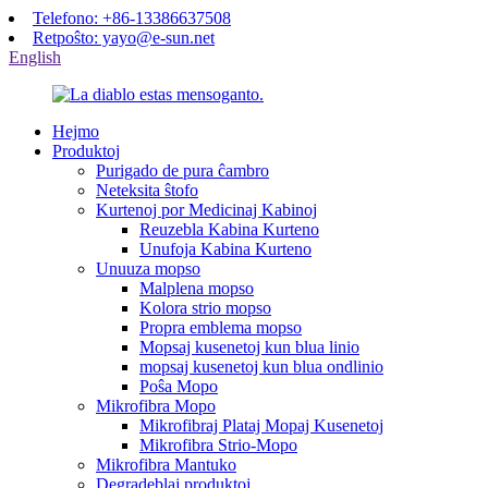
Telefono: +86-13386637508
Retpoŝto: yayo@e-sun.net
English
Hejmo
Produktoj
Purigado de pura ĉambro
Neteksita ŝtofo
Kurtenoj por Medicinaj Kabinoj
Reuzebla Kabina Kurteno
Unufoja Kabina Kurteno
Unuuza mopso
Malplena mopso
Kolora strio mopso
Propra emblema mopso
Mopsaj kusenetoj kun blua linio
mopsaj kusenetoj kun blua ondlinio
Poŝa Mopo
Mikrofibra Mopo
Mikrofibraj Plataj Mopaj Kusenetoj
Mikrofibra Strio-Mopo
Mikrofibra Mantuko
Degradeblaj produktoj