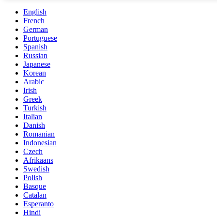
English
French
German
Portuguese
Spanish
Russian
Japanese
Korean
Arabic
Irish
Greek
Turkish
Italian
Danish
Romanian
Indonesian
Czech
Afrikaans
Swedish
Polish
Basque
Catalan
Esperanto
Hindi