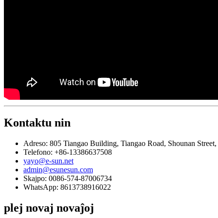
Kontaktu nin
Adreso: 805 Tiangao Building, Tiangao Road, Shounan Street,
Telefono: +86-13386637508
yayo@e-sun.net
admin@esunesun.com
Skajpo: 0086-574-87006734
WhatsApp: 8613738916022
plej novaj novaĵoj