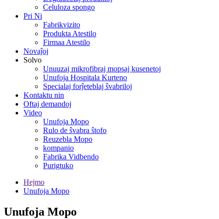
Celuloza spongo
Pri Ni
Fabrikvizito
Produkta Atestilo
Firmaa Atestilo
Novaĵoj
Solvo
Unuuzaj mikrofibraj mopsaj kusenetoj
Unufoja Hospitala Kurteno
Specialaj forĵeteblaj ŝvabriloj
Kontaktu nin
Oftaj demandoj
Video
Unufoja Mopo
Rulo de ŝvabra ŝtofo
Reuzebla Mopo
kompanio
Fabrika Vidbendo
Purigtuko
Hejmo
Unufoja Mopo
Unufoja Mopo