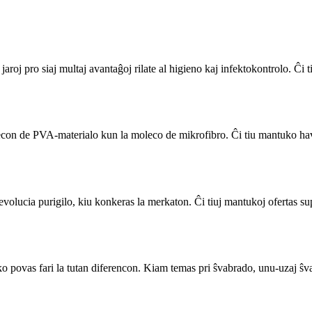
jaroj pro siaj multaj avantaĝoj rilate al higieno kaj infektokontrolo. Ĉi ti
on de PVA-materialo kun la moleco de mikrofibro. Ĉi tiu mantuko havas
lucia purigilo, kiu konkeras la merkaton. Ĉi tiuj mantukoj ofertas supe
o povas fari la tutan diferencon. Kiam temas pri ŝvabrado, unu-uzaj ŝvabro