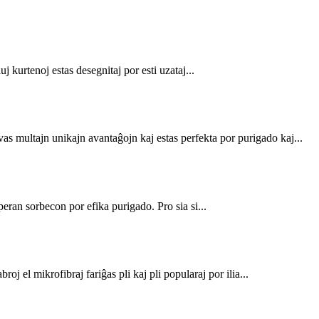
uj kurtenoj estas desegnitaj por esti uzataj...
 multajn unikajn avantaĝojn kaj estas perfekta por purigado kaj...
ran sorbecon por efika purigado. Pro sia si...
j el mikrofibraj fariĝas pli kaj pli popularaj por ilia...